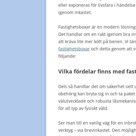
eller exponeras för livsfara i händelse
igenom inkastet.
Fastighetsboxar är en modern lösning 
Det handlar om en rakt igenom bra i
att kräva lite mer kött på benen. Vi t
fastighetsboxar
och detta genom att s
följande:
Vilka fördelar finns med fa
Dels så handlar det om säkerhet sett u
obehörig kan bryta sig in och ta pake
välutvecklade och robusta låsmekanismer
för all typ av fysiskt våld.
Ser man till en vanlig väg för en inbrot
verktyg – via brevinkastet. Den möjlig