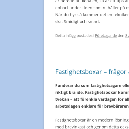
är beredd att köpa en, så är ett tips at
enbart under tiden som ni håller på me
När du hyr så kommer det en tekniker 
ska. Smidigt och smart.
Detta inlägg postades i
Företagande
den
8 
Fastighetsboxar – frågor 
Funderar du som fastighetsägare eller
riktigt bra idé. Fastighetsboxar k
tvekan – att förenkla vardagen för a
arbetsdagen enklare för brevbäraren
Fastighetsboxar är en modern lösning 
med brevinkast och genom detta också