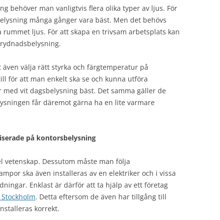
ing behöver man vanligtvis flera olika typer av ljus. För
 belysning många gånger vara bäst. Men det behövs
rummet ljus. För att skapa en trivsam arbetsplats kan
 prydnadsbelysning.
tt även välja rätt styrka och färgtemperatur på
ll för att man enkelt ska se och kunna utföra
 med vit dagsbelysning bäst. Det samma gäller de
lysningen får däremot gärna ha en lite varmare
aliserade på kontorsbelysning
el vetenskap. Dessutom måste man följa
lampor ska även installeras av en elektriker och i vissa
ningar. Enklast är därför att ta hjälp av ett företag
i Stockholm
. Detta eftersom de även har tillgång till
installeras korrekt.