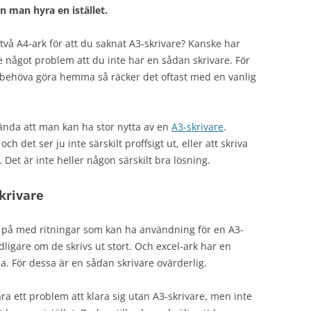
n man hyra en istället.
vå A4-ark för att du saknat A3-skrivare? Kanske har
te något problem att du inte har en sådan skrivare. För
 behöva göra hemma så räcker det oftast med en vanlig
ända att man kan ha stor nytta av en
A3-skrivare
.
ch det ser ju inte särskilt proffsigt ut, eller att skriva
. Det är inte heller någon särskilt bra lösning.
skrivare
er på med ritningar som kan ha användning för en A3-
dligare om de skrivs ut stort. Och excel-ark har en
. För dessa är en sådan skrivare ovärderlig.
ra ett problem att klara sig utan A3-skrivare, men inte