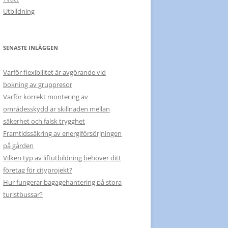
Utbildning
SENASTE INLÄGGEN
Varför flexibilitet är avgörande vid
bokning av gruppresor
Varför korrekt montering av
områdesskydd är skillnaden mellan
säkerhet och falsk trygghet
Framtidssäkring av energiförsörjningen
på gården
Vilken typ av liftutbildning behöver ditt
företag för cityprojekt?
Hur fungerar bagagehantering på stora
turistbussar?