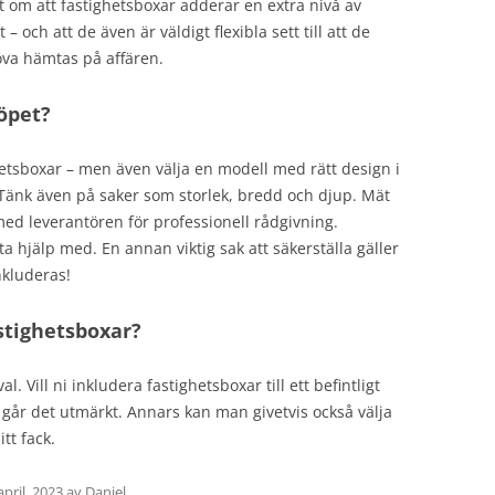
et om att fastighetsboxar adderar en extra nivå av
– och att de även är väldigt flexibla sett till att de
va hämtas på affären.
köpet?
ighetsboxar – men även välja en modell med rätt design i
. Tänk även på saker som storlek, bredd och djup. Mät
ed leverantören för professionell rådgivning.
 hjälp med. En annan viktig sak att säkerställa gäller
nkluderas!
stighetsboxar?
al. Vill ni inkludera fastighetsboxar till ett befintligt
går det utmärkt. Annars kan man givetvis också välja
itt fack.
april, 2023
av
Daniel
.