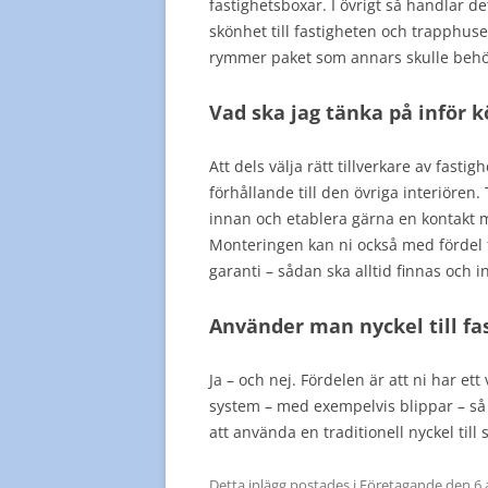
fastighetsboxar. I övrigt så handlar d
skönhet till fastigheten och trapphuset 
rymmer paket som annars skulle behö
Vad ska jag tänka på inför 
Att dels välja rätt tillverkare av fast
förhållande till den övriga interiören
innan och etablera gärna en kontakt m
Monteringen kan ni också med fördel ta
garanti – sådan ska alltid finnas och i
Använder man nyckel till fa
Ja – och nej. Fördelen är att ni har ett v
system – med exempelvis blippar – så 
att använda en traditionell nyckel till s
Detta inlägg postades i
Företagande
den
6 