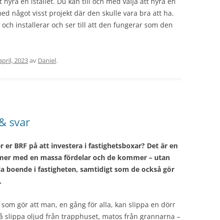
t hyra en istället. Du kan till och med välja att hyra en
d något visst projekt där den skulle vara bra att ha.
och installerar och ser till att den fungerar som den
april, 2023
av
Daniel
.
& svar
 er BRF på att investera i fastighetsboxar? Det är en
ommer med en massa fördelar och de kommer – utan
lla boende i fastigheten, samtidigt som de också gör
.
som gör att man, en gång för alla, kan slippa en dörr
 slippa oljud från trapphuset, matos från grannarna –