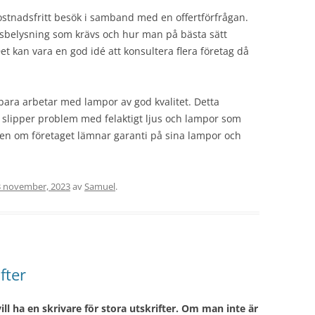
kostnadsfritt besök i samband med en offertförfrågan.
betsbelysning som krävs och hur man på bästa sätt
et kan vara en god idé att konsultera flera företag då
m bara arbetar med lampor av god kvalitet. Detta
 slipper problem med felaktigt ljus och lampor som
ven om företaget lämnar garanti på sina lampor och
3 november, 2023
av
Samuel
.
fter
ll ha en skrivare för stora utskrifter. Om man inte är