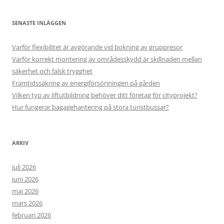
SENASTE INLÄGGEN
Varför flexibilitet är avgörande vid bokning av gruppresor
Varför korrekt montering av områdesskydd är skillnaden mellan
säkerhet och falsk trygghet
Framtidssäkring av energiförsörjningen på gården
Vilken typ av liftutbildning behöver ditt företag för cityprojekt?
Hur fungerar bagagehantering på stora turistbussar?
ARKIV
juli 2026
juni 2026
maj 2026
mars 2026
februari 2026