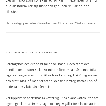
Det är något som gör skillnad. Ni kan till exempel följa hur
alla anställda rör sig under dagen, och se var de har
tillträde.
Detta inlägg postades i
Säkerhet
den
13 februari, 2024
av
Samuel
.
ALLT OM FÖRETAGANDE OCH EKONOMI
Företagande och ekonomi går hand i hand. Oavsett om det
handlar om ett större eller ett mindre företag så måste man följa de
lagar och regler som finns gällande redovisning, bokföring, moms
och skatt. Idag, då man ser att fler och fler företag startas upp, så
är detta mer viktigt än någonsin.
Vår upplevelse är att många kastar sig ut på okänt vatten utan att
egentligen kunna simma. Lagar och regler gäller för alla och att inte