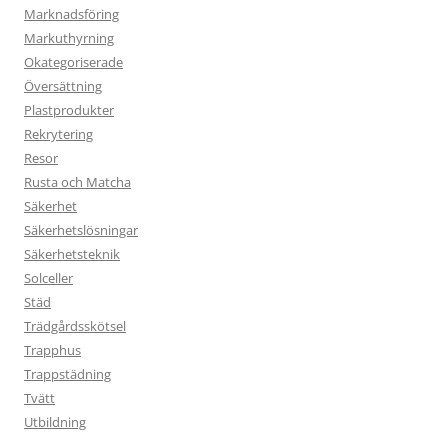
Marknadsföring
Markuthyrning
Okategoriserade
Översättning
Plastprodukter
Rekrytering
Resor
Rusta och Matcha
Säkerhet
Säkerhetslösningar
Säkerhetsteknik
Solceller
Städ
Trädgårdsskötsel
Trapphus
Trappstädning
Tvätt
Utbildning