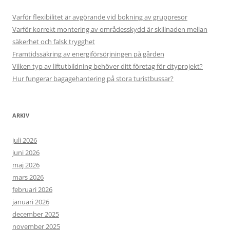
Varför flexibilitet är avgörande vid bokning av gruppresor
Varför korrekt montering av områdesskydd är skillnaden mellan
säkerhet och falsk trygghet
Framtidssäkring av energiförsörjningen på gården
Vilken typ av liftutbildning behöver ditt företag för cityprojekt?
Hur fungerar bagagehantering på stora turistbussar?
ARKIV
juli 2026
juni 2026
maj 2026
mars 2026
februari 2026
januari 2026
december 2025
november 2025