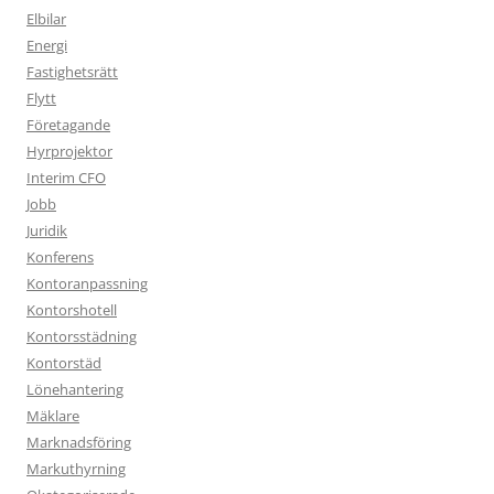
Elbilar
Energi
Fastighetsrätt
Flytt
Företagande
Hyrprojektor
Interim CFO
Jobb
Juridik
Konferens
Kontoranpassning
Kontorshotell
Kontorsstädning
Kontorstäd
Lönehantering
Mäklare
Marknadsföring
Markuthyrning