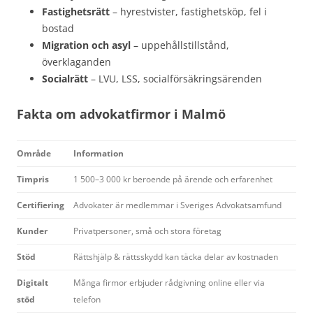
Fastighetsrätt
– hyrestvister, fastighetsköp, fel i
bostad
Migration och asyl
– uppehållstillstånd,
överklaganden
Socialrätt
– LVU, LSS, socialförsäkringsärenden
Fakta om advokatfirmor i Malmö
Område
Information
Timpris
1 500–3 000 kr beroende på ärende och erfarenhet
Certifiering
Advokater är medlemmar i Sveriges Advokatsamfund
Kunder
Privatpersoner, små och stora företag
Stöd
Rättshjälp & rättsskydd kan täcka delar av kostnaden
Digitalt
Många firmor erbjuder rådgivning online eller via
stöd
telefon