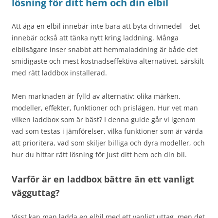
lösning för ditt hem och din elbil
Att äga en elbil innebär inte bara att byta drivmedel – det
innebär också att tänka nytt kring laddning. Många
elbilsägare inser snabbt att hemmaladdning är både det
smidigaste och mest kostnadseffektiva alternativet, särskilt
med rätt laddbox installerad.
Men marknaden är fylld av alternativ: olika märken,
modeller, effekter, funktioner och prislägen. Hur vet man
vilken laddbox som är bäst? I denna guide går vi igenom
vad som testas i jämförelser, vilka funktioner som är värda
att prioritera, vad som skiljer billiga och dyra modeller, och
hur du hittar rätt lösning för just ditt hem och din bil.
Varför är en laddbox bättre än ett vanligt
vägguttag?
Visst kan man ladda en elbil med ett vanligt uttag, men det