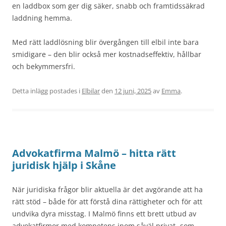
en laddbox som ger dig säker, snabb och framtidssäkrad
laddning hemma.
Med rätt laddlösning blir övergången till elbil inte bara
smidigare – den blir också mer kostnadseffektiv, hållbar
och bekymmersfri.
Detta inlägg postades i
Elbilar
den
12 juni, 2025
av
Emma
.
Advokatfirma Malmö – hitta rätt
juridisk hjälp i Skåne
När juridiska frågor blir aktuella är det avgörande att ha
rätt stöd – både för att förstå dina rättigheter och för att
undvika dyra misstag. I Malmö finns ett brett utbud av
advokatfirmor med kompetens inom såväl privat- som