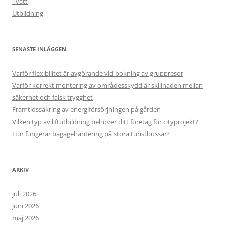
Tvätt
Utbildning
SENASTE INLÄGGEN
Varför flexibilitet är avgörande vid bokning av gruppresor
Varför korrekt montering av områdesskydd är skillnaden mellan
säkerhet och falsk trygghet
Framtidssäkring av energiförsörjningen på gården
Vilken typ av liftutbildning behöver ditt företag för cityprojekt?
Hur fungerar bagagehantering på stora turistbussar?
ARKIV
juli 2026
juni 2026
maj 2026