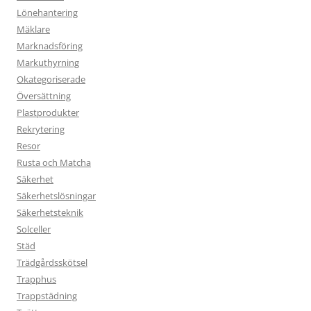
Lönehantering
Mäklare
Marknadsföring
Markuthyrning
Okategoriserade
Översättning
Plastprodukter
Rekrytering
Resor
Rusta och Matcha
Säkerhet
Säkerhetslösningar
Säkerhetsteknik
Solceller
Städ
Trädgårdsskötsel
Trapphus
Trappstädning