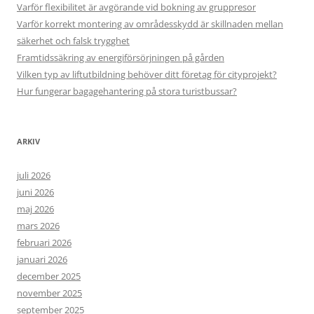
Varför flexibilitet är avgörande vid bokning av gruppresor
Varför korrekt montering av områdesskydd är skillnaden mellan
säkerhet och falsk trygghet
Framtidssäkring av energiförsörjningen på gården
Vilken typ av liftutbildning behöver ditt företag för cityprojekt?
Hur fungerar bagagehantering på stora turistbussar?
ARKIV
juli 2026
juni 2026
maj 2026
mars 2026
februari 2026
januari 2026
december 2025
november 2025
september 2025