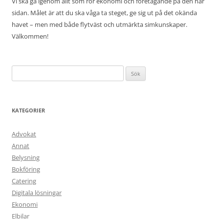
Vi ska gå igenom allt som rör ekonomi och företagande på den här
sidan. Målet är att du ska våga ta steget, ge sig ut på det okända
havet – men med både flytväst och utmärkta simkunskaper.
Välkommen!
Sök
efter:
KATEGORIER
Advokat
Annat
Belysning
Bokföring
Catering
Digitala lösningar
Ekonomi
Elbilar