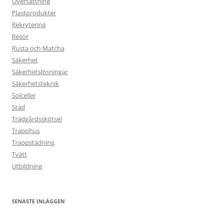
Översättning
Plastprodukter
Rekrytering
Resor
Rusta och Matcha
Säkerhet
Säkerhetslösningar
Säkerhetsteknik
Solceller
Städ
Trädgårdsskötsel
Trapphus
Trappstädning
Tvätt
Utbildning
SENASTE INLÄGGEN