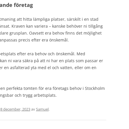
xande företag
maning att hitta lämpliga platser, särskilt i en stad
sat. Kraven kan variera – kanske behöver ni tillgång
enklare grusplan. Oavsett era behov finns det möjlighet
anpassas precis efter era önskemål.
rbetsplats efter era behov och önskemål. Med
kan ni vara säkra på att ni har en plats som passar er
r en asfalterad yta med el och vatten, eller om en
den perfekta tomten för era företags behov i Stockholm
ngsbar och trygg arbetsplats.
n
8 december, 2023
av
Samuel
.