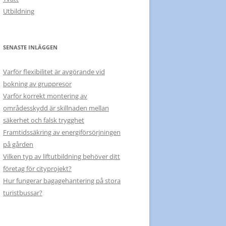
Utbildning
SENASTE INLÄGGEN
Varför flexibilitet är avgörande vid
bokning av gruppresor
Varför korrekt montering av
områdesskydd är skillnaden mellan
säkerhet och falsk trygghet
Framtidssäkring av energiförsörjningen
på gården
Vilken typ av liftutbildning behöver ditt
företag för cityprojekt?
Hur fungerar bagagehantering på stora
turistbussar?