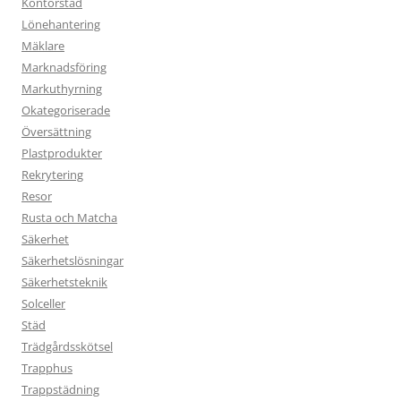
Kontorstäd
Lönehantering
Mäklare
Marknadsföring
Markuthyrning
Okategoriserade
Översättning
Plastprodukter
Rekrytering
Resor
Rusta och Matcha
Säkerhet
Säkerhetslösningar
Säkerhetsteknik
Solceller
Städ
Trädgårdsskötsel
Trapphus
Trappstädning