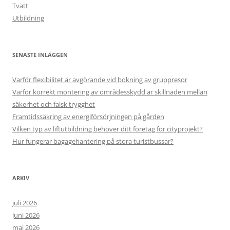
Tvätt
Utbildning
SENASTE INLÄGGEN
Varför flexibilitet är avgörande vid bokning av gruppresor
Varför korrekt montering av områdesskydd är skillnaden mellan
säkerhet och falsk trygghet
Framtidssäkring av energiförsörjningen på gården
Vilken typ av liftutbildning behöver ditt företag för cityprojekt?
Hur fungerar bagagehantering på stora turistbussar?
ARKIV
juli 2026
juni 2026
maj 2026